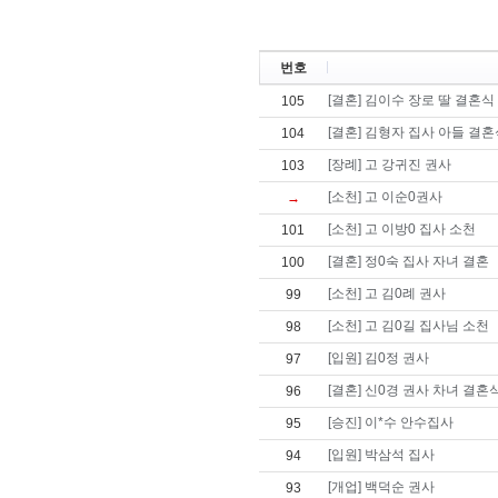
번호
[결혼] 김이수 장로 딸 결혼식
105
[결혼] 김형자 집사 아들 결혼
104
[장례] 고 강귀진 권사
103
[소천] 고 이순0권사
→
[소천] 고 이방0 집사 소천
101
[결혼] 정0숙 집사 자녀 결혼
100
[소천] 고 김0례 권사
99
[소천] 고 김0길 집사님 소천
98
[입원] 김0정 권사
97
[결혼] 신0경 권사 차녀 결혼
96
[승진] 이*수 안수집사
95
[입원] 박삼석 집사
94
[개업] 백덕순 권사
93