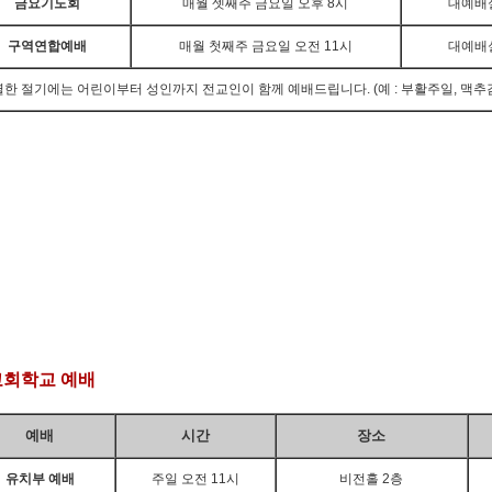
금요기도회
매월 셋째주 금요일 오후 8시
대예
구역연합예배
매월 첫째주 금요일 오전 11시
대예배
별한 절기에는 어린이부터 성인까지 전교인이 함께 예배드립니다. (예 : 부활주일, 맥추감
교회학교 예배
예배
시간
장소
유치부 예배
주일 오전 11시
비전홀 2층