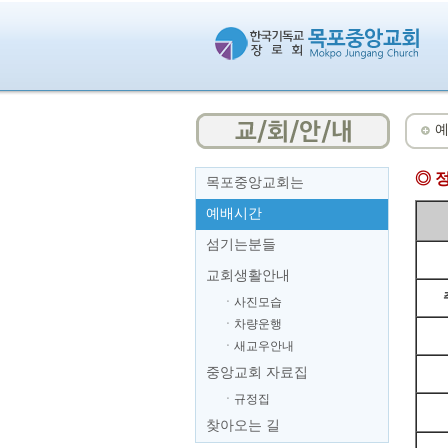
◎ 
목포중앙교회는
예배시간
섬기는분들
교회생활안내
ㆍ사진모습
ㆍ차량운행
ㆍ새교우안내
중앙교회 자료집
ㆍ규정집
찾아오는 길