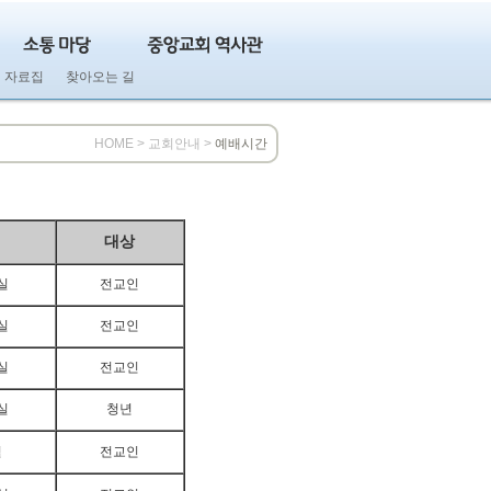
 자료집
찾아오는 길
HOME > 교회안내 >
예배시간
대상
실
전교인
실
전교인
실
전교인
실
청년
별
전교인