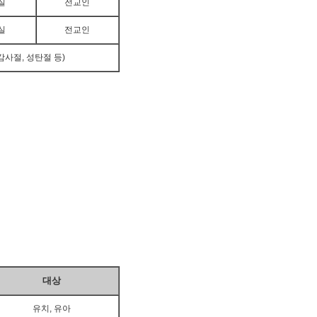
배실
전교인
실
전교인
사절, 성탄절 등)
대상
유치, 유아