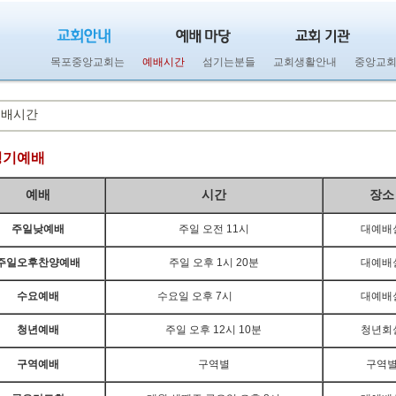
목포중앙교회는
예배시간
섬기는분들
교회생활안내
중앙교회
예배시간
정기예배
예배
시간
장소
주일낮예배
주일 오전 11시
대예배
주일오후찬양예배
주일 오후 1시 20분
대예배
수요예배
수요일 오후 7시
대예배
청년예배
주일 오후 12시 10분
청년회
구역예배
구역별
구역