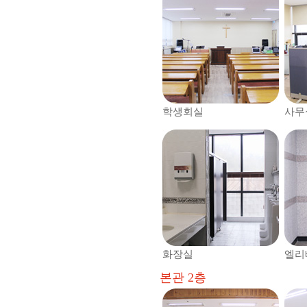
학생회실
사무
화장실
엘리
본관 2층