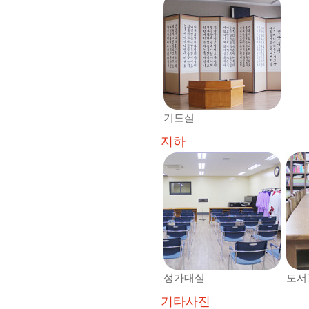
기도실
지하
성가대실
도서
기타사진