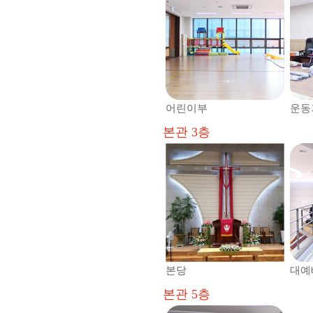
어린이부
운동
본관 3층
본당
대예
본관 5층