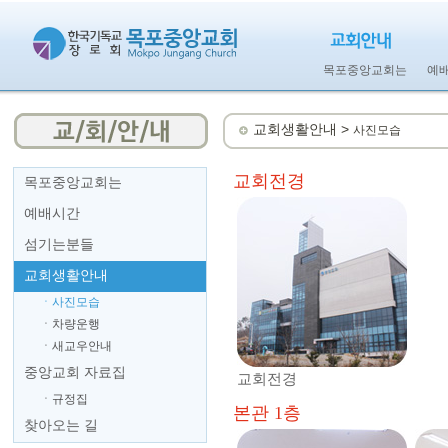
목포중앙교회는
예
교회생활안내 >
사진모습
교회전경
목포중앙교회는
예배시간
섬기는분들
교회생활안내
ㆍ사진모습
ㆍ차량운행
ㆍ새교우안내
중앙교회 자료집
교회전경
ㆍ규정집
본관 1층
찾아오는 길