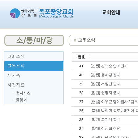
교우소식
교회소식
번호
교우소식
[입원] 김석순 명예권사
41
새가족
[입원] 윤미경 집사
40
[입원] 서정단 집사
39
사진자료
[입원] 권영지 권사
ㆍ행사사진
38
ㆍ꽃꽂이
[헌물] 이우근 명예집사 / 김
37
[축하] 박현민 성도 / 맹진아 
36
[입원] 고귀석 집사
35
[입대] 이성협 청년
34
[입원] 이송은 명예 집사
33