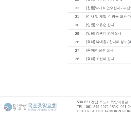
[헌물]박기석 안수집사 / 부진
32
[이사 및 개업] 이방운 집사 
31
[입원] 오유순 집사
30
[입원] 김귀례 명예집사
29
[축하] 박대원 / 한다혜 성도(
28
[축하]이진수 집사
27
[축하] 조선아 집사
26
530-831 전남 목포시 옥암마을길 
TEL : 061-245-2071 / FAX : 061-
COPYRIGHT©2014
MOKPO JU