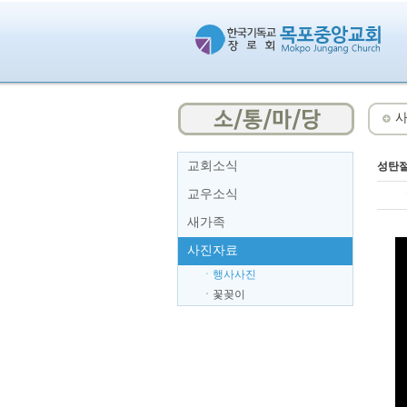
사
교회소식
성탄절
교우소식
새가족
사진자료
ㆍ행사사진
ㆍ꽃꽂이