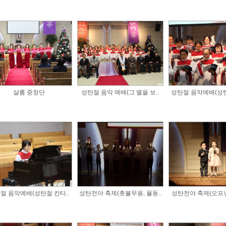
샬롬 중창단
성탄절 음악 예배(그 별을 보..
성탄절 음악예배(성탄
절 음악예배(성탄절 칸타..
성탄전야 축제(촛불무용, 율동..
성탄전야 축제(오프