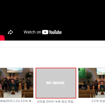
배(2015.1.21) 3구역 특..
2구역 찬양
성탄절 칸타타 녹화 영상 재업..