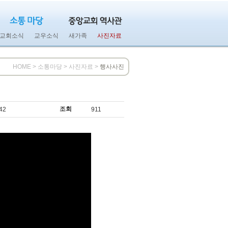
교회소식
교우소식
새가족
사진자료
HOME > 소통마당 > 사진자료 >
행사사진
조회
42
911