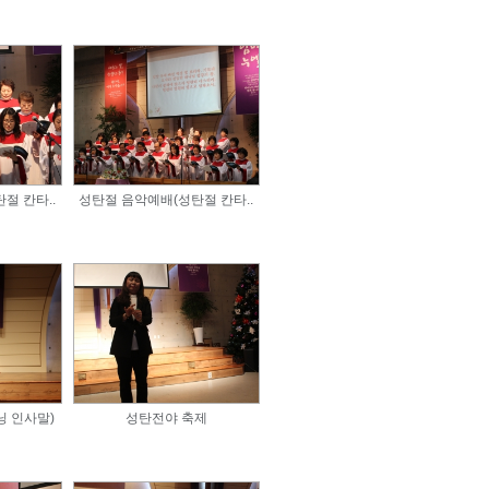
절 칸타..
성탄절 음악예배(성탄절 칸타..
닝 인사말)
성탄전야 축제