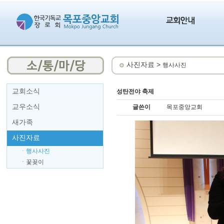
사진자료 >
행사사진
교회소식
성탄전야 축제
교우소식
글쓴이
목포중앙교회
새가족
사진자료
ㆍ행사사진
ㆍ꽃꽂이