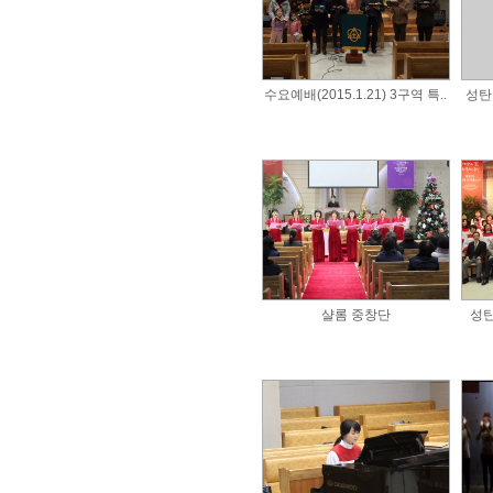
수요예배(2015.1.21) 3구역 특..
성탄
샬롬 중창단
성탄