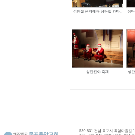
성탄절 음악예배(성탄절 칸타..
성탄
성탄전야 축제
성탄
530-831 전남 목포시 옥암마을길 