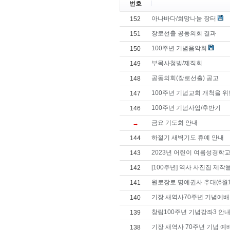
번호
아나바다/희망나눔 장터
152
장로선출 공동의회 결과
151
100주년 기념음악회
150
부목사청빙/제직회
149
공동의회(장로선출) 공고
148
100주년 기념교회 개척을 위
147
100주년 기념사업/후반기
146
금요 기도회 안내
→
하절기 새벽기도 휴예 안내
144
2023년 어린이 여름성경학교 안
143
[100주년] 역사 사진집 제작
142
원로장로 명예권사 추대(6월1
141
기장 새역사70주년 기념예배
140
창립100주년 기념강좌3 안
139
기장 새역사 70주년 기념 예배
138