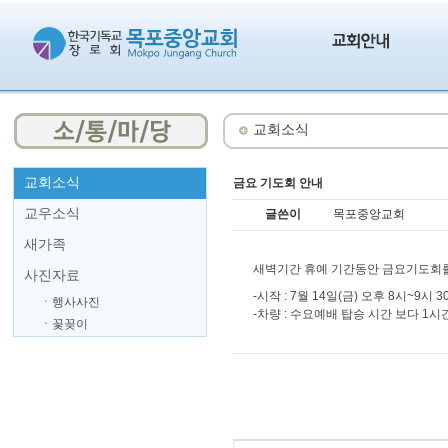
교회소식
교회소식
금요 기도회 안내
교우소식
글쓴이
목포중앙교회
새가족
새벽기간 휴예 기간동안 금요기도회를
사진자료
-시작 : 7월 14일(금) 오후 8시~9시 
ㆍ행사사진
-차량 : 수요예배 탑승 시간 보다 1시
ㆍ꽃꽂이