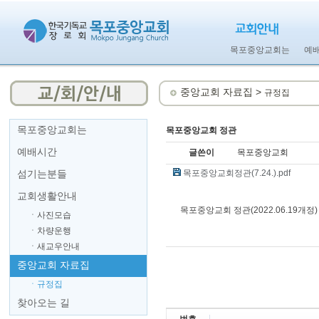
목포중앙교회는
예
중앙교회 자료집 >
규정집
목포중앙교회는
목포중앙교회 정관
예배시간
글쓴이
목포중앙교회
섬기는분들
목포중앙교회정관(7.24.).pdf
교회생활안내
목포중앙교회 정관(2022.06.19개정)
ㆍ사진모습
ㆍ차량운행
ㆍ새교우안내
중앙교회 자료집
ㆍ규정집
찾아오는 길